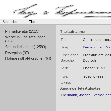
Startseite
Titel
Titelaufnahme
Primärliteratur (2515)
Werke in Übersetzungen
Titel
Gestirn und Liter
(307)
Sekundärliteratur (12593)
Hrsg.
Bergengruen, Max
Rezeption (37)
Erschienen
Frankfurt am Main
Hofmannsthal-Forscher (64)
Sprache
Deutsch
Serie
Fischer. 16780
ISBN
3596167809
Online
Ausgewertete Aufsätze
Thermann, Jochen: Sternstunde 