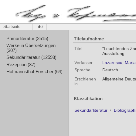
Startseite
Titel
Titelaufnahme
Primärliteratur (2515)
Werke in Übersetzungen
Titel
"Leuchtendes Zau
(307)
Ausstellung
Sekundärliteratur (12593)
Verfasser
Lazarescu, Maria
Rezeption (37)
Sprache
Deutsch
Hofmannsthal-Forscher (64)
Erschienen
Allgemeine Deuts
in
Klassifikation
Sekundärliteratur
›
Bibliograph