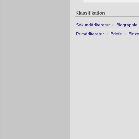
Klassifikation
Sekundärliteratur
›
Biographie
Primärliteratur
›
Briefe
›
Einze