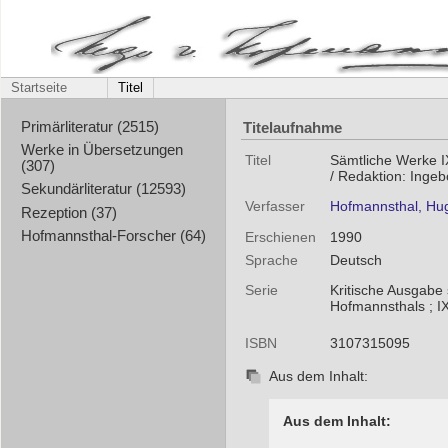
Startseite
Titel
Titelaufnahme
Primärliteratur (2515)
Werke in Übersetzungen
Titel
Sämtliche Werke I
(307)
/ Redaktion: Inge
Sekundärliteratur (12593)
Verfasser
Hofmannsthal, Hu
Rezeption (37)
Hofmannsthal-Forscher (64)
Erschienen
1990
Sprache
Deutsch
Serie
Kritische Ausgabe
Hofmannsthals ; I
ISBN
3107315095
Aus dem Inhalt:
Aus dem Inhalt: