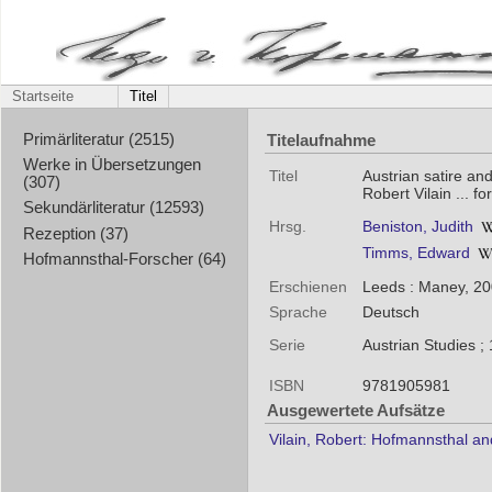
Startseite
Titel
Titelaufnahme
Primärliteratur (2515)
Werke in Übersetzungen
Titel
Austrian satire an
(307)
Robert Vilain ... 
Sekundärliteratur (12593)
Hrsg.
Beniston, Judith
Rezeption (37)
Timms, Edward
Hofmannsthal-Forscher (64)
Erschienen
Leeds : Maney, 2
Sprache
Deutsch
Serie
Austrian Studies ;
ISBN
9781905981
Ausgewertete Aufsätze
Vilain, Robert: Hofmannsthal a