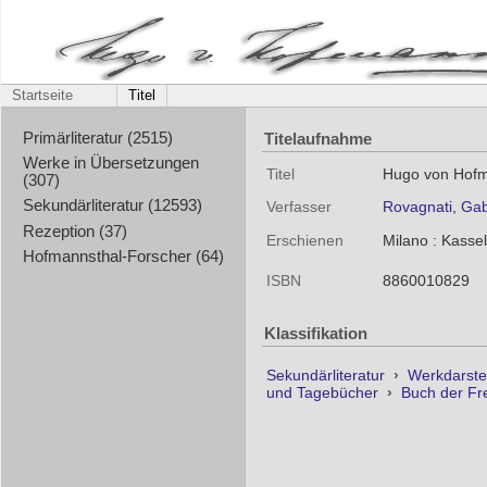
Startseite
Titel
Titelaufnahme
Primärliteratur (2515)
Werke in Übersetzungen
Titel
Hugo von Hofman
(307)
Sekundärliteratur (12593)
Verfasser
Rovagnati, Gab
Rezeption (37)
Erschienen
Milano : Kassel
Hofmannsthal-Forscher (64)
ISBN
8860010829
Klassifikation
Sekundärliteratur
›
Werkdarste
und Tagebücher
›
Buch der F