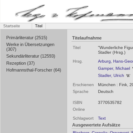
Startseite
Titel
Titelaufnahme
Primärliteratur (2515)
Werke in Übersetzungen
Titel
"Wunderliche Figur
(307)
Stadler (Hrsg.)
Sekundärliteratur (12593)
Hrsg.
Arburg, Hans-Geo
Rezeption (37)
Gamper, Michael
Hofmannsthal-Forscher (64)
Stadler, Ulrich
Erschienen
München : Fink, 2
Sprache
Deutsch
ISBN
3770535782
Online
Schlagwort
Text
Ausgewertete Aufsätze
Blasberg, Cornelia: Ornament, 