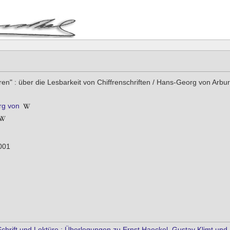
en" : über die Lesbarkeit von Chiffrenschriften / Hans-Georg von Arbu
rg von
001
Schrift und Lektüre : Überlegungen zu Ernst Haeckel, Gustav Klimt un