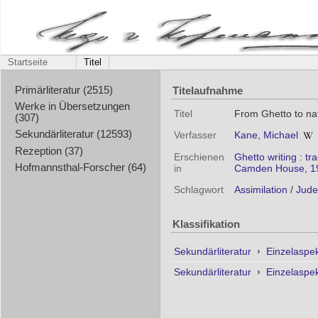
Startseite
Titel
Titelaufnahme
Primärliteratur (2515)
Werke in Übersetzungen
Titel
From Ghetto to nat
(307)
Sekundärliteratur (12593)
Verfasser
Kane, Michael
Rezeption (37)
Erschienen
Ghetto writing : t
Hofmannsthal-Forscher (64)
in
Camden House, 19
Schlagwort
Assimilation
/
Jud
Klassifikation
Sekundärliteratur
›
Einzelaspe
Sekundärliteratur
›
Einzelaspe