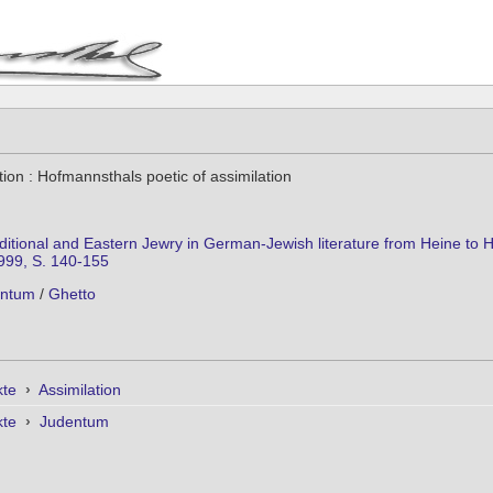
ion : Hofmannsthals poetic of assimilation
raditional and Eastern Jewry in German-Jewish literature from Heine to 
99, S. 140-155
entum
/
Ghetto
kte
›
Assimilation
kte
›
Judentum