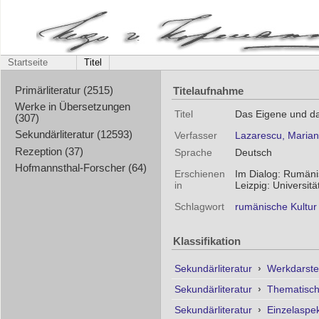
Startseite
Titel
Titelaufnahme
Primärliteratur (2515)
Werke in Übersetzungen
Titel
Das Eigene und da
(307)
Sekundärliteratur (12593)
Verfasser
Lazarescu, Marian
Rezeption (37)
Sprache
Deutsch
Hofmannsthal-Forscher (64)
Erschienen
Im Dialog: Rumänis
in
Leizpig: Universit
Schlagwort
rumänische Kultur
Klassifikation
Sekundärliteratur
›
Werkdarste
Sekundärliteratur
›
Thematisc
Sekundärliteratur
›
Einzelaspe