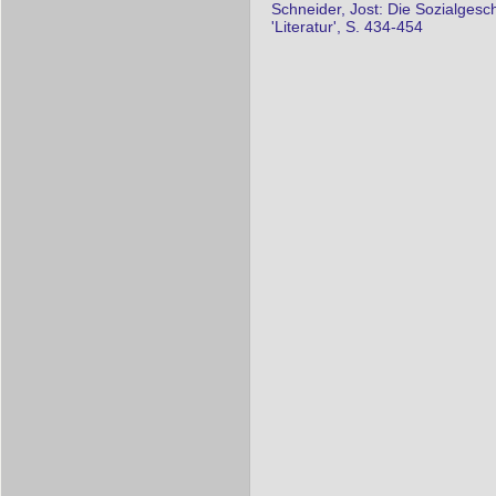
Schneider, Jost: Die Sozialgesc
'Literatur', S. 434-454