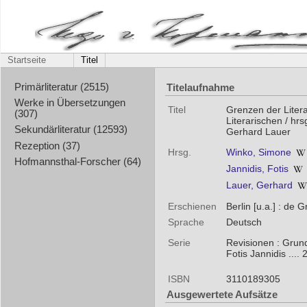
Startseite
Titel
Titelaufnahme
Primärliteratur (2515)
Werke in Übersetzungen
Titel
Grenzen der Liter
(307)
Literarischen / hr
Sekundärliteratur (12593)
Gerhard Lauer
Rezeption (37)
Hrsg.
Winko, Simone
Hofmannsthal-Forscher (64)
Jannidis, Fotis
Lauer, Gerhard
Erschienen
Berlin [u.a.] : de 
Sprache
Deutsch
Serie
Revisionen : Grund
Fotis Jannidis .... 
ISBN
3110189305
Ausgewertete Aufsätze