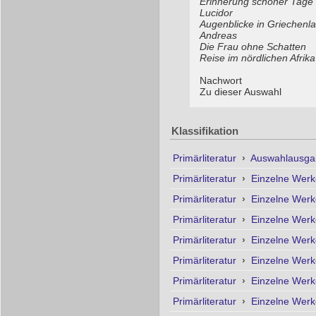
Erinnerung schöner Tage
Lucidor
Augenblicke in Griechenl
Andreas
Die Frau ohne Schatten
Reise im nördlichen Afrika
Nachwort
Zu dieser Auswahl
Klassifikation
Primärliteratur
›
Auswahlausga
Primärliteratur
›
Einzelne Wer
Primärliteratur
›
Einzelne Wer
Primärliteratur
›
Einzelne Wer
Primärliteratur
›
Einzelne Wer
Primärliteratur
›
Einzelne Wer
Primärliteratur
›
Einzelne Wer
Primärliteratur
›
Einzelne Wer