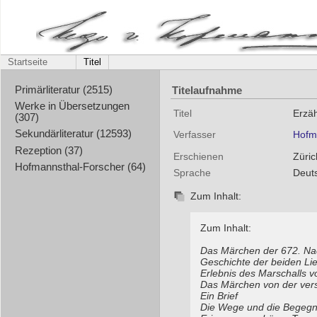
Startseite
Titel
Titelaufnahme
Primärliteratur (2515)
Werke in Übersetzungen
Titel
Erzä
(307)
Sekundärliteratur (12593)
Verfasser
Hofm
Rezeption (37)
Erschienen
Züri
Hofmannsthal-Forscher (64)
Sprache
Deut
Zum Inhalt:
Zum Inhalt:
Das Märchen der 672. Na
Geschichte der beiden Li
Erlebnis des Marschalls 
Das Märchen von der vers
Ein Brief
Die Wege und die Begeg