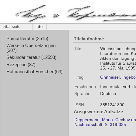
Startseite
Titel
Titelaufnahme
Primärliteratur (2515)
Werke in Übersetzungen
Titel
Wechselbeziehung
(307)
Literaturen und K
Sekundärliteratur (12593)
Akten der Tagung 
Instituts für Slawi
Rezeption (37)
25. - 27. Mai 1995
Hofmannsthal-Forscher (64)
Hrsg.
Ohnheiser, Ingebo
Erschienen
Innsbruck : Verl. d
Sprache
Deutsch
ISBN
3851241800
Ausgewertete Aufsätze
Deppermann, Maria: Cechov und
Nachbarschaft, S. 319-335