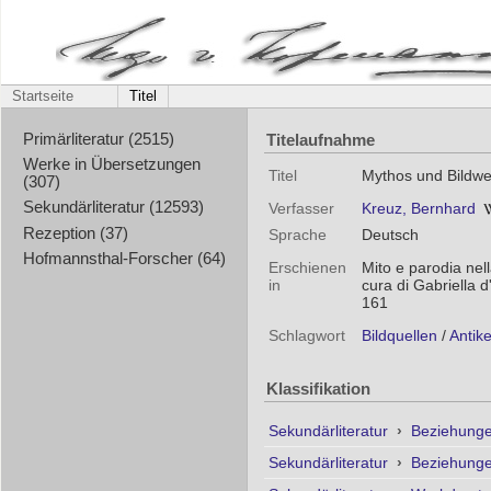
Startseite
Titel
Titelaufnahme
Primärliteratur (2515)
Werke in Übersetzungen
Titel
Mythos und Bildw
(307)
Sekundärliteratur (12593)
Verfasser
Kreuz, Bernhard
Rezeption (37)
Sprache
Deutsch
Hofmannsthal-Forscher (64)
Erschienen
Mito e parodia nel
in
cura di Gabriella 
161
Schlagwort
Bildquellen
/
Antik
Klassifikation
Sekundärliteratur
›
Beziehunge
Sekundärliteratur
›
Beziehunge