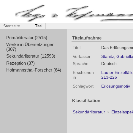
Startseite
Titel
Titelaufnahme
Primärliteratur (2515)
Werke in Übersetzungen
Titel
Das Erlösungsmo
(307)
Sekundärliteratur (12593)
Verfasser
Stanitz, Gabriell
Rezeption (37)
Sprache
Deutsch
Hofmannsthal-Forscher (64)
Erschienen
Lauter Einzelfäll
in
213-226
Schlagwort
Erlösungsmotiv
Klassifikation
Sekundärliteratur
›
Einzelaspe