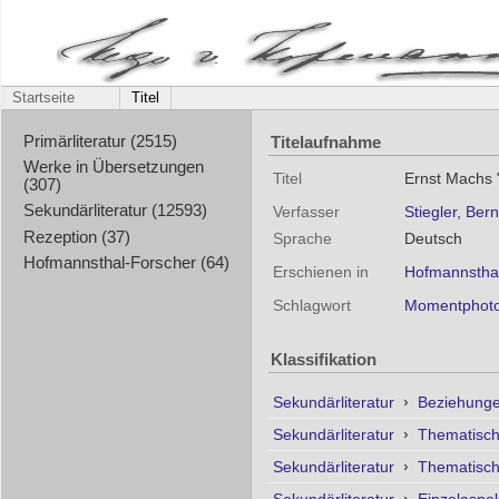
Startseite
Titel
Titelaufnahme
Primärliteratur (2515)
Werke in Übersetzungen
Titel
Ernst Machs 
(307)
Sekundärliteratur (12593)
Verfasser
Stiegler, Ber
Rezeption (37)
Sprache
Deutsch
Hofmannsthal-Forscher (64)
Erschienen in
Hofmannsthal
Schlagwort
Momentphoto
Klassifikation
Sekundärliteratur
›
Beziehunge
Sekundärliteratur
›
Thematisc
Sekundärliteratur
›
Thematisc