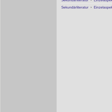
Sekundärliteratur
›
Einzelaspe
Sekundärliteratur
›
Einzelaspe