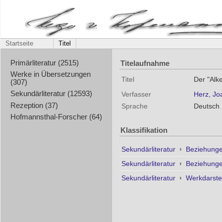
Startseite
Titel
Titelaufnahme
Primärliteratur (2515)
Werke in Übersetzungen
Titel
Der "Alk
(307)
Sekundärliteratur (12593)
Verfasser
Herz, Jo
Rezeption (37)
Sprache
Deutsch
Hofmannsthal-Forscher (64)
Klassifikation
Sekundärliteratur
›
Beziehunge
Sekundärliteratur
›
Beziehunge
Sekundärliteratur
›
Werkdarste