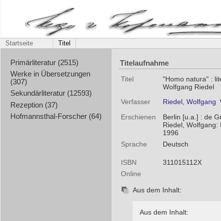
Startseite
Titel
Titelaufnahme
Primärliteratur (2515)
Werke in Übersetzungen
Titel
"Homo natura" : li
(307)
Wolfgang Riedel
Sekundärliteratur (12593)
Verfasser
Riedel, Wolfgang
Rezeption (37)
Hofmannsthal-Forscher (64)
Erschienen
Berlin [u.a.] : de G
Riedel, Wolfgang:
1996
Sprache
Deutsch
ISBN
311015112X
Online
Aus dem Inhalt:
Aus dem Inhalt: