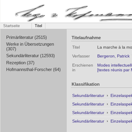
Startseite
Titel
Titelaufnahme
Primärliteratur (2515)
Werke in Übersetzungen
Titel
La marche à la mo
(307)
Sekundärliteratur (12593)
Verfasser
Bergeron, Patrick
Rezeption (37)
Erschienen
Modes intellectuel
Hofmannsthal-Forscher (64)
in
[textes réunis par M
Klassifikation
Sekundärliteratur
›
Einzelaspe
Sekundärliteratur
›
Einzelaspe
Sekundärliteratur
›
Einzelaspe
Sekundärliteratur
›
Einzelaspe