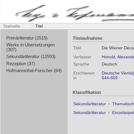
Startseite
Titel
Titelaufnahme
Primärliteratur (2515)
Werke in Übersetzungen
Titel
Die Wiener Déca
(307)
Sekundärliteratur (12593)
Verfasser
Honold, Alexand
Rezeption (37)
Sprache
Deutsch
Hofmannsthal-Forscher (64)
Erschienen
Deutsche Viertelj
in
644-669
Klassifikation
Sekundärliteratur
›
Thematisc
Sekundärliteratur
›
Einzelaspe