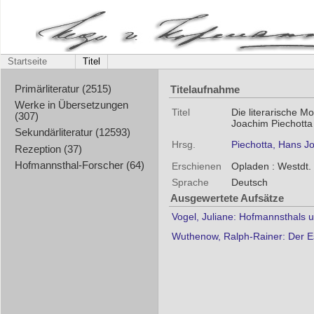
Startseite
Titel
Titelaufnahme
Primärliteratur (2515)
Werke in Übersetzungen
Titel
Die literarische M
(307)
Joachim Piechotta .
Sekundärliteratur (12593)
Hrsg.
Piechotta, Hans J
Rezeption (37)
Hofmannsthal-Forscher (64)
Erschienen
Opladen : Westdt. 
Sprache
Deutsch
Ausgewertete Aufsätze
Vogel, Juliane: Hofmannsthals 
Wuthenow, Ralph-Rainer: Der Es