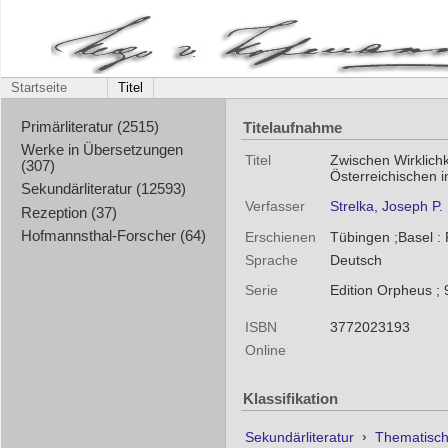
Startseite
Titel
Titelaufnahme
Primärliteratur (2515)
Werke in Übersetzungen
Titel
Zwischen Wirklich
(307)
Österreichischen in
Sekundärliteratur (12593)
Verfasser
Strelka, Joseph P.
Rezeption (37)
Hofmannsthal-Forscher (64)
Erschienen
Tübingen ;Basel :
Sprache
Deutsch
Serie
Edition Orpheus ; 
ISBN
3772023193
Online
Klassifikation
Sekundärliteratur
›
Thematisc