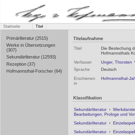
Startseite
Titel
Titelaufnahme
Primärliteratur (2515)
Werke in Übersetzungen
Titel
Die Bestechung de
(307)
Hofmannsthals K
Sekundärliteratur (12593)
Verfasser
Unger, Thorsten
Rezeption (37)
Sprache
Deutsch
Hofmannsthal-Forscher (64)
Erschienen
Hofmannsthal-Jah
in
Klassifikation
Sekundärliteratur
›
Werkdarste
Bearbeitungen, Prologe und Vo
Sekundärliteratur
›
Einzelaspe
Sekundärliteratur
›
Einzelaspe