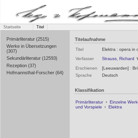
Startseite
Titel
Titelaufnahme
Primärliteratur (2515)
Werke in Übersetzungen
Titel
Elektra : opera in
(307)
Sekundärliteratur (12593)
Verfasser
Strauss, Richard
Rezeption (37)
Erschienen
[Leeuwarden] : Bri
Hofmannsthal-Forscher (64)
Sprache
Deutsch
Klassifikation
Primärliteratur
›
Einzelne Wer
und Vorspiele
›
Elektra