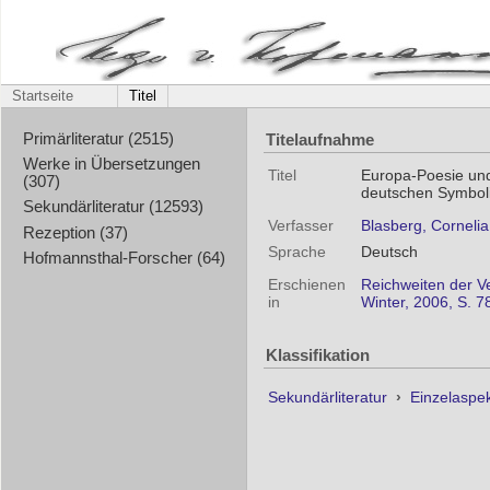
Startseite
Titel
Titelaufnahme
Primärliteratur (2515)
Werke in Übersetzungen
Titel
Europa-Poesie und
(307)
deutschen Symbol
Sekundärliteratur (12593)
Verfasser
Blasberg, Cornelia
Rezeption (37)
Sprache
Deutsch
Hofmannsthal-Forscher (64)
Erschienen
Reichweiten der Ve
in
Winter, 2006, S. 7
Klassifikation
Sekundärliteratur
›
Einzelaspe