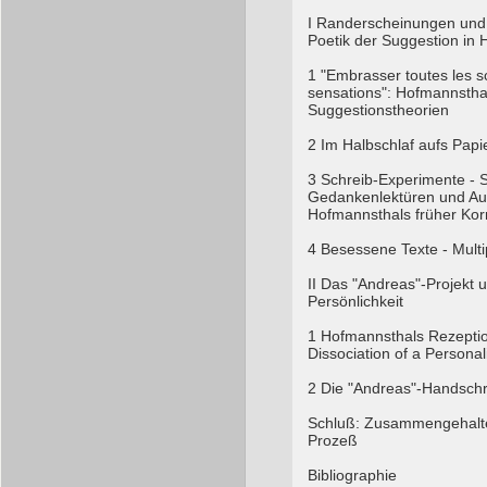
I Randerscheinungen und 
Poetik der Suggestion in
1 "Embrasser toutes les s
sensations": Hofmannstha
Suggestionstheorien
2 Im Halbschlaf aufs Papi
3 Schreib-Experimente - S
Gedankenlektüren und Au
Hofmannsthals früher Ko
4 Besessene Texte - Multi
II Das "Andreas"-Projekt u
Persönlichkeit
1 Hofmannsthals Rezeptio
Dissociation of a Personali
2 Die "Andreas"-Handschr
Schluß: Zusammengehalte
Prozeß
Bibliographie