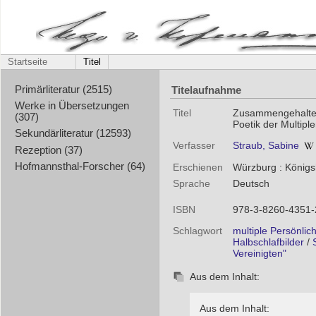
Startseite
Titel
Titelaufnahme
Primärliteratur (2515)
Werke in Übersetzungen
Titel
Zusammengehalten
(307)
Poetik der Multiple
Sekundärliteratur (12593)
Verfasser
Straub, Sabine
Rezeption (37)
Hofmannsthal-Forscher (64)
Erschienen
Würzburg : König
Sprache
Deutsch
ISBN
978-3-8260-4351-
Schlagwort
multiple Persönlich
Halbschlafbilder
/
Vereinigten"
Aus dem Inhalt:
Aus dem Inhalt: