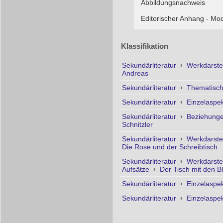
Abbildungsnachweis
Editorischer Anhang - Mode
Klassifikation
Sekundärliteratur
›
Werkdarste
Andreas
Sekundärliteratur
›
Thematisc
Sekundärliteratur
›
Einzelaspe
Sekundärliteratur
›
Beziehunge
Schnitzler
Sekundärliteratur
›
Werkdarste
Die Rose und der Schreibtisch
Sekundärliteratur
›
Werkdarste
Aufsätze
›
Der Tisch mit den 
Sekundärliteratur
›
Einzelaspe
Sekundärliteratur
›
Einzelaspe