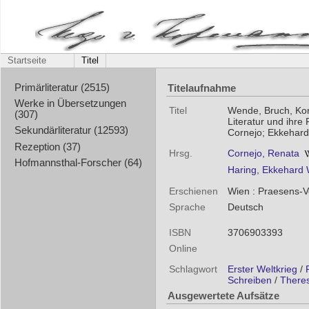
Startseite
Titel
Titelaufnahme
Primärliteratur (2515)
Werke in Übersetzungen
Titel
Wende, Bruch, Kon
(307)
Literatur und ihr
Sekundärliteratur (12593)
Cornejo; Ekkehard
Rezeption (37)
Hrsg.
Cornejo, Renata
Hofmannsthal-Forscher (64)
Haring, Ekkehard
Erschienen
Wien : Praesens-Ve
Sprache
Deutsch
ISBN
3706903393
Online
Schlagwort
Erster Weltkrieg
/
Schreiben
/
Theres
Ausgewertete Aufsätze