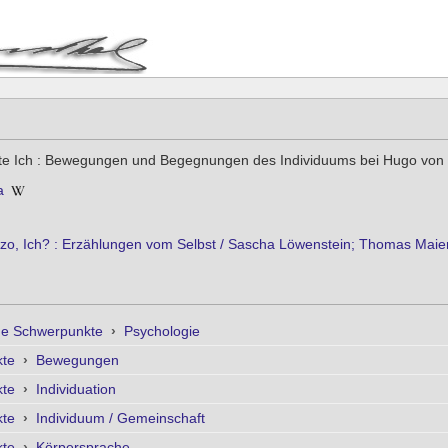
te Ich : Bewegungen und Begegnungen des Individuums bei Hugo von
a
tzo, Ich? : Erzählungen vom Selbst / Sascha Löwenstein; Thomas Maier (
he Schwerpunkte
›
Psychologie
kte
›
Bewegungen
kte
›
Individuation
kte
›
Individuum / Gemeinschaft
kte
›
Körpersprache