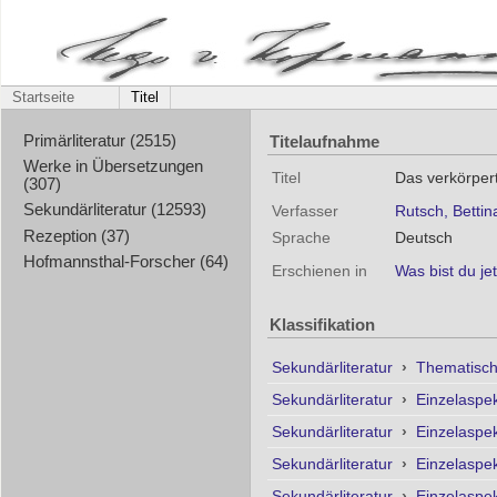
Startseite
Titel
Titelaufnahme
Primärliteratur (2515)
Werke in Übersetzungen
Titel
Das verkörper
(307)
Sekundärliteratur (12593)
Verfasser
Rutsch, Bettin
Rezeption (37)
Sprache
Deutsch
Hofmannsthal-Forscher (64)
Erschienen in
Was bist du je
Klassifikation
Sekundärliteratur
›
Thematisc
Sekundärliteratur
›
Einzelaspe
Sekundärliteratur
›
Einzelaspe
Sekundärliteratur
›
Einzelaspe
Sekundärliteratur
›
Einzelaspe