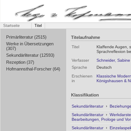
Startseite
Titel
Titelaufnahme
Primärliteratur (2515)
Werke in Übersetzungen
Titel
Klaffende Augen, 
(307)
Sprachreflexion b
Sekundärliteratur (12593)
Verfasser
Schneider, Sabine
Rezeption (37)
Sprache
Deutsch
Hofmannsthal-Forscher (64)
Erschienen
Klassische Modern
in
Königshausen & N
Klassifikation
Sekundärliteratur
›
Beziehunge
Sekundärliteratur
›
Werkdarste
Bearbeitungen, Prologe und Vo
Sekundärliteratur
›
Einzelaspe