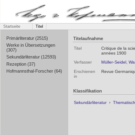
Startseite
Titel
Titelaufnahme
Primärliteratur (2515)
Werke in Übersetzungen
Titel
Critique de la sci
(307)
années 1900
Sekundärliteratur (12593)
Verfasser
Müller-Seidel, Wa
Rezeption (37)
Hofmannsthal-Forscher (64)
Erschienen
Revue Germanique 
in
Klassifikation
Sekundärliteratur
›
Thematisc