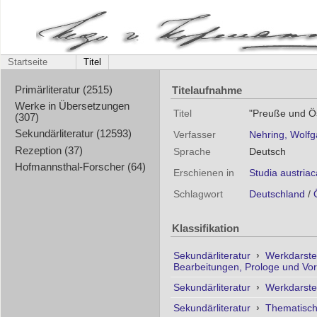
Startseite
Titel
Titelaufnahme
Primärliteratur (2515)
Werke in Übersetzungen
Titel
"Preuße und Ös
(307)
Sekundärliteratur (12593)
Verfasser
Nehring, Wolf
Rezeption (37)
Sprache
Deutsch
Hofmannsthal-Forscher (64)
Erschienen in
Studia austriac
Schlagwort
Deutschland
/
Klassifikation
Sekundärliteratur
›
Werkdarste
Bearbeitungen, Prologe und Vo
Sekundärliteratur
›
Werkdarste
Sekundärliteratur
›
Thematisc