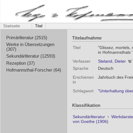
Startseite
Titel
Titelaufnahme
Primärliteratur (2515)
Werke in Übersetzungen
Titel
"Glissez, mortels,
(307)
in Hofmannsthals '
Sekundärliteratur (12593)
Verfasser
Steland, Dieter
Rezeption (37)
Sprache
Deutsch
Hofmannsthal-Forscher (64)
Erschienen
Jahrbuch des Frei
in
Schlagwort
"Unterhaltung übe
Klassifikation
Sekundärliteratur
›
Werkdarste
von Goethe (1906)