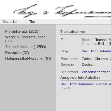
Startseite
Titel
Titelaufnahme
Primärliteratur (2515)
Werke in Übersetzungen
Titel
Medien, Technik, W
(307)
Johannes Beil ... (
Sekundärliteratur (12593)
Hrsg.
Beil, Ulrich Johan
Rezeption (37)
Hofmannsthal-Forscher (64)
Erschienen
Zürich : Chronos,
Sprache
Deutsch
Schlagwort
Wissenschaftstran
Ausgewertete Aufsätze
Beil, Ulrich Johannes: Alterität
95-118