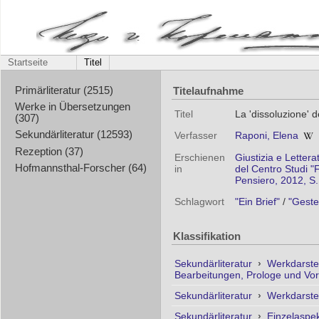
Startseite
Titel
Titelaufnahme
Primärliteratur (2515)
Werke in Übersetzungen
Titel
La 'dissoluzione' 
(307)
Sekundärliteratur (12593)
Verfasser
Raponi, Elena
Rezeption (37)
Erschienen
Giustizia e Letter
Hofmannsthal-Forscher (64)
in
del Centro Studi "F
Pensiero, 2012, S
Schlagwort
"Ein Brief"
/
"Geste
Klassifikation
Sekundärliteratur
›
Werkdarste
Bearbeitungen, Prologe und Vo
Sekundärliteratur
›
Werkdarste
Sekundärliteratur
›
Einzelaspe