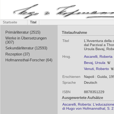
Startseite
Titel
Titelaufnahme
Primärliteratur (2515)
Werke in Übersetzungen
Titel
L'Avventura della
(307)
dal Parzival a Tho
Sekundärliteratur (12593)
Ursula Bavaj, Robe
Rezeption (37)
Hrsg.
Ascarelli, Roberta
Hofmannsthal-Forscher (64)
Bevaj, Ursula
Venuti, Roberto
Erschienen
Napoli : Guida, 19
Sprache
Deutsch
ISBN
8878351229
Ausgewertete Aufsätze
Ascarelli, Roberta: L'educazione 
di Hugo von Hofmannsthal, S. 