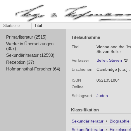
Startseite
Titel
Titelaufnahme
Primärliteratur (2515)
Werke in Übersetzungen
Titel
Vienna and the Jews
(307)
Steven Beller
Sekundärliteratur (12593)
Verfasser
Beller, Steven
Rezeption (37)
Hofmannsthal-Forscher (64)
Erschienen
Cambridge [u.a.] :
ISBN
0521351804
Online
Schlagwort
Juden
Klassifikation
Sekundärliteratur
›
Biographie
Sekundärliteratur
›
Einzelaspe