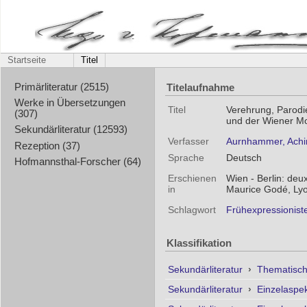
Startseite
Titel
Titelaufnahme
Primärliteratur (2515)
Werke in Übersetzungen
Titel
Verehrung, Parodie
(307)
und der Wiener M
Sekundärliteratur (12593)
Verfasser
Aurnhammer, Ach
Rezeption (37)
Sprache
Deutsch
Hofmannsthal-Forscher (64)
Erschienen
Wien - Berlin: deu
in
Maurice Godé, Lyo
Schlagwort
Frühexpressionist
Klassifikation
Sekundärliteratur
›
Thematisc
Sekundärliteratur
›
Einzelaspe