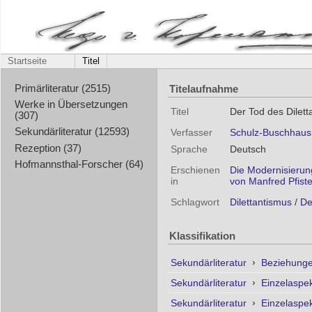
Startseite
Titel
Titelaufnahme
Primärliteratur (2515)
Werke in Übersetzungen
Titel
Der Tod des Dilet
(307)
Sekundärliteratur (12593)
Verfasser
Schulz-Buschhaus,
Rezeption (37)
Sprache
Deutsch
Hofmannsthal-Forscher (64)
Erschienen
Die Modernisierung
in
von Manfred Pfiste
Schlagwort
Dilettantismus
/
De
Klassifikation
Sekundärliteratur
›
Beziehunge
Sekundärliteratur
›
Einzelaspe
Sekundärliteratur
›
Einzelaspe