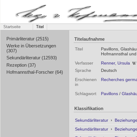
Startseite
Titel
Titelaufnahme
Primärliteratur (2515)
Werke in Übersetzungen
Titel
Pavillons, Glashä
(307)
Hofmannsthal und
Sekundärliteratur (12593)
Verfasser
Renner, Ursula
Rezeption (37)
Sprache
Deutsch
Hofmannsthal-Forscher (64)
Erschienen
Recherches german
in
Schlagwort
Pavillons
/
Glashä
Klassifikation
Sekundärliteratur
›
Beziehunge
Sekundärliteratur
›
Beziehunge