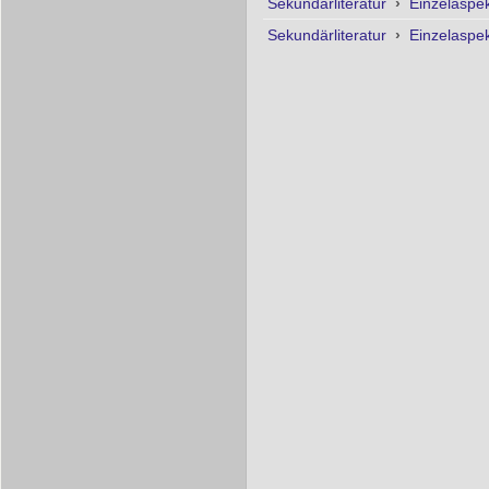
Sekundärliteratur
›
Einzelaspe
Sekundärliteratur
›
Einzelaspe