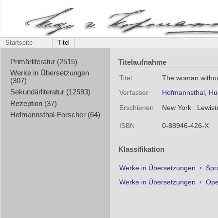
Startseite
Titel
Titelaufnahme
Primärliteratur (2515)
Werke in Übersetzungen
Titel
The woman withou
(307)
Sekundärliteratur (12593)
Verfasser
Hofmannsthal, Hu
Rezeption (37)
Erschienen
New York : Lewist
Hofmannsthal-Forscher (64)
ISBN
0-88946-426-X
Klassifikation
Werke in Übersetzungen
›
Spr
Werke in Übersetzungen
›
Ope