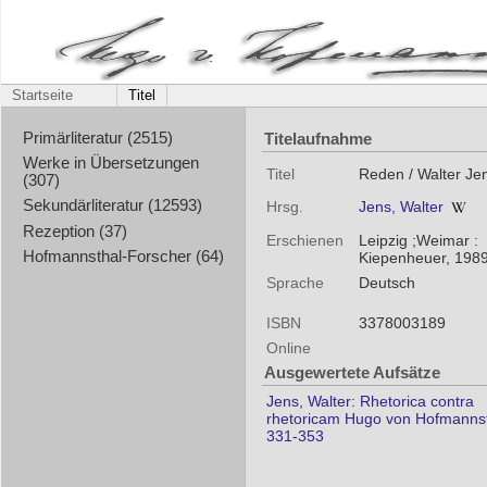
Startseite
Titel
Titelaufnahme
Primärliteratur (2515)
Werke in Übersetzungen
Titel
Reden / Walter Je
(307)
Sekundärliteratur (12593)
Hrsg.
Jens, Walter
Rezeption (37)
Erschienen
Leipzig ;Weimar :
Hofmannsthal-Forscher (64)
Kiepenheuer, 198
Sprache
Deutsch
ISBN
3378003189
Online
Ausgewertete Aufsätze
Jens, Walter: Rhetorica contra
rhetoricam Hugo von Hofmannst
331-353