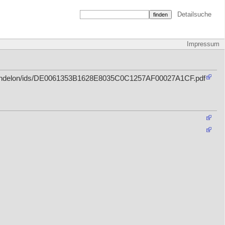
Detailsuche
Impressum
s/dandelon/ids/DE0061353B1628E8035C0C1257AF00027A1CF.pdf