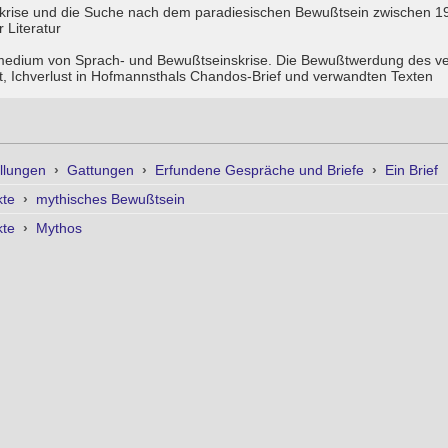
krise und die Suche nach dem paradiesischen Bewußtsein zwischen 1
 Literatur
gsmedium von Sprach- und Bewußtseinskrise. Die Bewußtwerdung des ve
ust, Ichverlust in Hofmannsthals Chandos-Brief und verwandten Texten
llungen
›
Gattungen
›
Erfundene Gespräche und Briefe
›
Ein Brief
kte
›
mythisches Bewußtsein
kte
›
Mythos