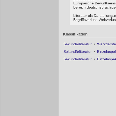
Europäische Bewußtseins
Bereich deutschsprachiger
Literatur als Darstellun
Begriffsverlust, Weltverl
Klassifikation
Sekundärliteratur
›
Werkdarste
Sekundärliteratur
›
Einzelaspe
Sekundärliteratur
›
Einzelaspe