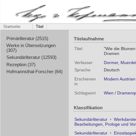
Startseite
Titel
Titelaufnahme
Primärliteratur (2515)
Werke in Übersetzungen
Titel
"Wie die Blumen 
(307)
Dramen
Sekundärliteratur (12593)
Verfasser
Dormer, Muerdel
Rezeption (37)
Sprache
Deutsch
Hofmannsthal-Forscher (64)
Erschienen
Modern Austrian l
in
Schlagwort
Wien
/
Dramenqu
Klassifikation
Sekundärliteratur
›
Werkdarste
Bearbeitungen, Prologe und Vo
Sekundärliteratur
›
Einzelaspe