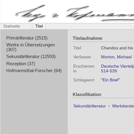
Startseite
Titel
Titelaufnahme
Primärliteratur (2515)
Werke in Übersetzungen
Titel
Chandos and his
(307)
Sekundärliteratur (12593)
Verfasser
Morton, Michael
Rezeption (37)
Erschienen
Deutsche Viertelj
Hofmannsthal-Forscher (64)
in
514-539
Schlagwort
"Ein Brief"
Klassifikation
Sekundärliteratur
›
Werkdarste