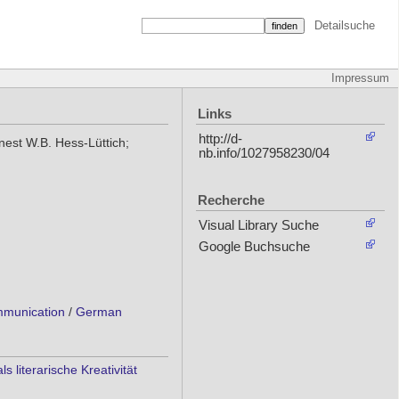
Detailsuche
Impressum
Links
http://d-
nest W.B. Hess-Lüttich;
nb.info/1027958230/04
Recherche
Visual Library Suche
Google Buchsuche
ommunication
/
German
literarische Kreativität