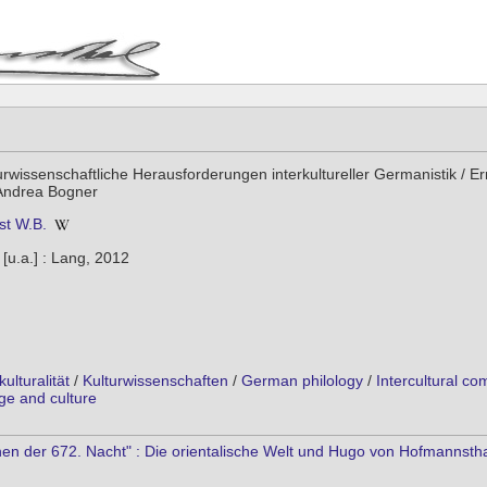
urwissenschaftliche Herausforderungen interkultureller Germanistik / Er
 Andrea Bogner
st W.B.
[u.a.] : Lang, 2012
kulturalität
/
Kulturwissenschaften
/
German philology
/
Intercultural c
e and culture
der 672. Nacht" : Die orientalische Welt und Hugo von Hofmannsthals 