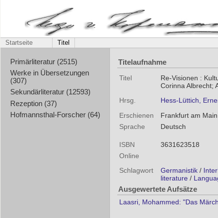
Startseite
Titel
Titelaufnahme
Primärliteratur (2515)
Werke in Übersetzungen
Titel
Re-Visionen : Kult
(307)
Corinna Albrecht;
Sekundärliteratur (12593)
Hrsg.
Hess-Lüttich, Erne
Rezeption (37)
Hofmannsthal-Forscher (64)
Erschienen
Frankfurt am Main 
Sprache
Deutsch
ISBN
3631623518
Online
Schlagwort
Germanistik
/
Inter
literature
/
Languag
Ausgewertete Aufsätze
Laasri, Mohammed: "Das Märchen 