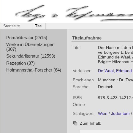
Startseite
Titel
Titelaufnahme
Primärliteratur (2515)
Werke in Übersetzungen
Titel
Der Hase mit den 
(307)
verborgene Erbe de
Sekundärliteratur (12593)
Edmund de Waal. 
Brigitte Hilzensaue
Rezeption (37)
Hofmannsthal-Forscher (64)
Verfasser
De Waal, Edmund
Erschienen
München : Dt. Tas
Sprache
Deutsch
ISBN
978-3-423-14212-
Online
Schlagwort
Wien
/
Judentum
/
Zum Inhalt: