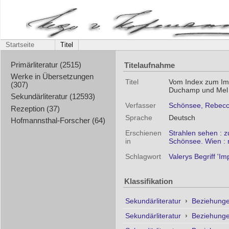
Startseite
Titel
Titelaufnahme
Primärliteratur (2515)
Werke in Übersetzungen
Titel
Vom Index zum Imp
(307)
Duchamp und Mel
Sekundärliteratur (12593)
Verfasser
Schönsee, Rebecc
Rezeption (37)
Sprache
Deutsch
Hofmannsthal-Forscher (64)
Erschienen
Strahlen sehen : 
in
Schönsee. Wien : 
Schlagwort
Valerys Begriff 'Imp
Klassifikation
Sekundärliteratur
›
Beziehunge
Sekundärliteratur
›
Beziehunge