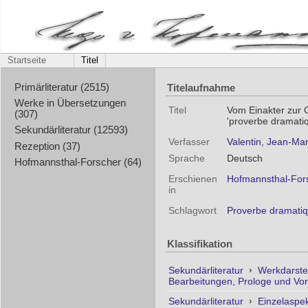
Startseite
Titel
Titelaufnahme
Primärliteratur (2515)
Werke in Übersetzungen
Titel
Vom Einakter zur 
(307)
'proverbe dramati
Sekundärliteratur (12593)
Verfasser
Valentin, Jean-Mar
Rezeption (37)
Sprache
Deutsch
Hofmannsthal-Forscher (64)
Erschienen
Hofmannsthal-Fors
in
Schlagwort
Proverbe dramati
Klassifikation
Sekundärliteratur
›
Werkdarste
Bearbeitungen, Prologe und Vo
Sekundärliteratur
›
Einzelaspe