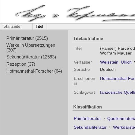
Startseite
Titel
Titelaufnahme
Primärliteratur (2515)
Werke in Übersetzungen
Titel
(Pariser) Farce o
(307)
Wolfram Mauser
Sekundärliteratur (12593)
Verfasser
Weisstein, Ulrich
Rezeption (37)
Sprache
Deutsch
Hofmannsthal-Forscher (64)
Erschienen
Hofmannsthal-Fors
in
Schlagwort
fanzösische Quell
Klassifikation
Primärliteratur
›
Quellenmateri
Sekundärliteratur
›
Werkdarste