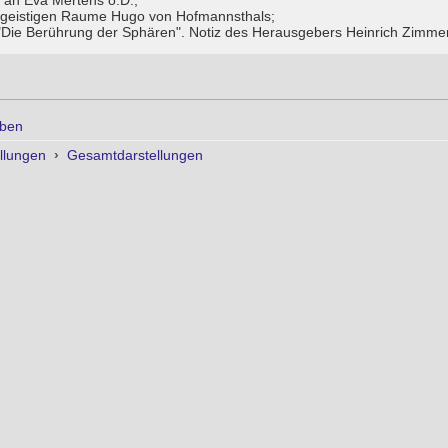
 an Eva Mertens o.D.;
 geistigen Raume Hugo von Hofmannsthals;
Die Berührung der Sphären". Notiz des Herausgebers Heinrich Zimmer
ben
llungen
›
Gesamtdarstellungen