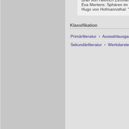
Brief von Heinrich Zimmer
Eva Mertens: Sphären im
Hugo von Hofmannsthal: "
Klassifikation
Primärliteratur
›
Auswahlausga
Sekundärliteratur
›
Werkdarste