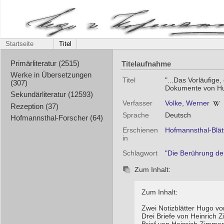
Startseite
Titel
Titelaufnahme
Primärliteratur (2515)
Werke in Übersetzungen
Titel
"...Das Vorläufig
(307)
Dokumente von Hug
Sekundärliteratur (12593)
Verfasser
Volke, Werner
Rezeption (37)
Sprache
Deutsch
Hofmannsthal-Forscher (64)
Erschienen
Hofmannsthal-Blätt
in
Schlagwort
"Die Berührung de
Zum Inhalt:
Zum Inhalt:
Zwei Notizblätter Hugo v
Drei Briefe von Heinrich 