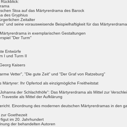
 Rückblick:
drama
ischen Stoa auf das Märtyrerdrama des Barock
a des Gryphius
gerlichen Zeitalter
s" und seine vorausweisende Beispielhaftigkeit für das Märtyrerdrama
Märtyrerdrama in exemplarischen Gestaltungen
spiel "Der Turm"
e Entwürfe
 I und Turm II
Georg Kaisers
rme Vetter", "Die gute Zeit" und "Der Graf von Ratzeburg"
rtyrer: Ihr Opfertod als einzigmögliche Freitheitstat
Johanna der Schlachthöfe": Das Märtyrerdrama als Mittel zur Verschle
vestie als Mittel der Aufklärung
stgericht. Einordnung des modernen deutschen Märtyrerdramas in den g
zur Goethezeit
igut im 20. Jahrhundert
ung der behandelten Autoren