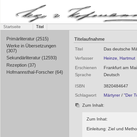
Startseite
Titel
Titelaufnahme
Primärliteratur (2515)
Werke in Übersetzungen
Titel
Das deutsche Mär
(307)
Sekundärliteratur (12593)
Verfasser
Heinze, Hartmut
Rezeption (37)
Erschienen
Frankfurt am Main
Hofmannsthal-Forscher (64)
Sprache
Deutsch
ISBN
3820484647
Schlagwort
Märtyrer
/
"Der T
Zum Inhalt:
Zum Inhat:
Einleitung: Ziel und Met