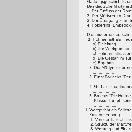
I. Gattungsgeschichtlicher
Das deutsche Märtyrer
1. Der Einfluss der Röm
2. Der Märtyrer im Dram
3. Der Übergang zum Bür
4. Hölderlins "Empedokle
II.Das moderne deutsche 
1. Hofmannsthals Trauer
a) Einleitung
b) Zur Werkgenese
c) Hofmannsthals erst
d) Die Gestalt im Turm
e) Ergebnis
2. Die Märtyrerfiguren 
..................
3. Ernst Barlachs "Der a
........................
4. Gerhart Hauptmanns Mä
...................
5. Brechts "Die Heilige 
Klassenkampf, seine Tra
.....................
III. Weltgericht als Selb
Zusammenhang
1. Von der Barock- bis 
2. Struktu der Märtyrerf
3. Wertung und Einordn